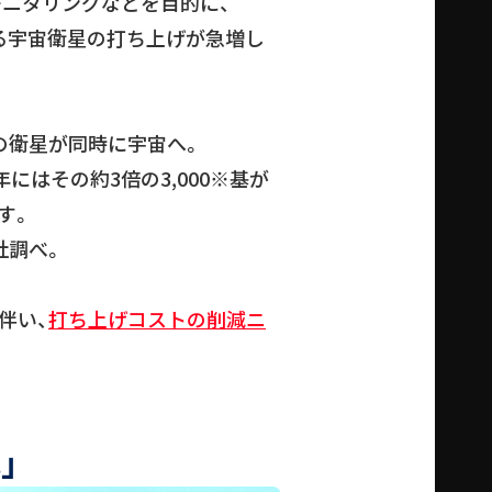
モニタリングなどを目的に、
る宇宙衛星の打ち上げが急増し
の衛星が同時に宇宙へ。
0年にはその約3倍の3,000※基が
す。
社調べ。
伴い、
打ち上げコストの削減ニ
」