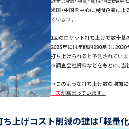
近年、通信・観測・測位・地球環境
米国・中国を中心に民間企業によ
ています。
1回のロケット打ち上げで数十基
2025年には年間約990基※、203
打ち上げられると予測されていま
※調査会社資料などをもとに、当
→このような打ち上げ数の増加に
ーズ
が高まっています。
打ち上げコスト削減の鍵は「軽量化