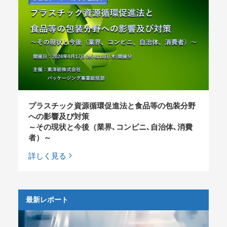
プラスチック資源循環促進法と食品等の包装分野
への影響及び対策
～その現状と今後（業界､コンビニ､自治体､消費
者）～
詳しく見る
最新レポート