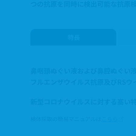
つの抗原を同時に検出可能な抗原
特長
鼻咽頭ぬぐい液および鼻腔ぬぐい液か
フルエンザウイルス抗原及びRSウ
新型コロナウイルスに対する高い
検体採取の簡易マニュアルは
こちら