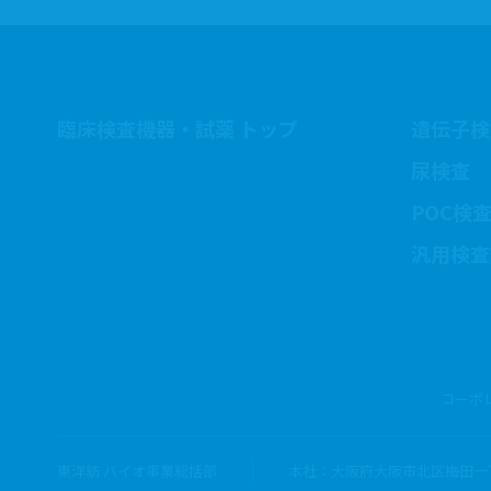
臨床検査機器・試薬
トップ
遺伝子検
尿検査
POC検
汎用検査
コーポ
東洋紡 バイオ事業総括部
本社：大阪府大阪市北区梅田一丁