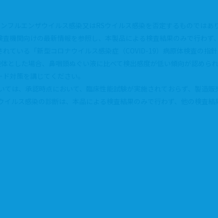
染、インフルエンザウイルス感染又はRSウイルス感染を否定するものではあ
検査機関向けの最新情報を参照し、本製品による検査結果のみで行わず
ている「新型コロナウイルス感染症（COVID-19）病原体検査の指針
い液を検体とした場合、鼻咽頭ぬぐい液に比べて検出感度が低い傾向が認め
ード対策を講じてください。
ついては、承認時点において、臨床性能試験が実施されておらず、製造販
Sウイルス感染の診断は、本品による検査結果のみで行わず、他の検査結