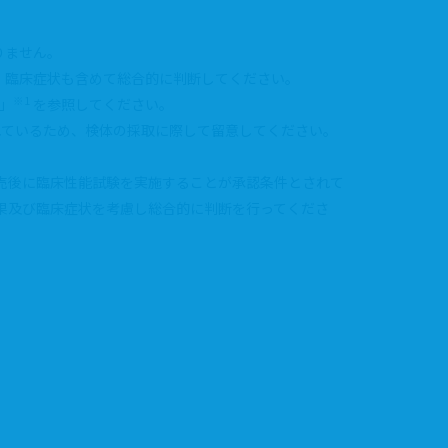
りません。
、臨床症状も含めて総合的に判断してください。
※1
」
を参照してください。
られているため、検体の採取に際して留意してください。
売後に臨床性能試験を実施することが承認条件とされて
果及び臨床症状を考慮し総合的に判断を行ってくださ