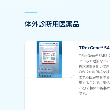
体外診断用医薬品
TRexGene® 
TRexGene® SA
ぐい液や唾液などの
PCR装置を用いて新
CoV-2）のRNA
まれる阻害物質の影
用することで、RN
75分で検体の調製
です。