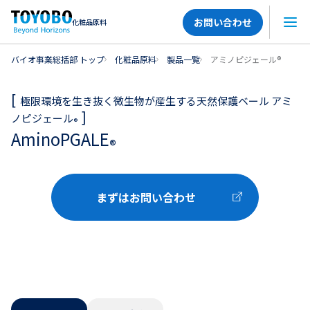
お問い合わせ
化粧品原料
メニ
バイオ事業総括部 トップ
化粧品原料
製品一覧
アミノピジェール®
極限環境を生き抜く微生物が産生する天然保護ベール アミ
ノピジェール
®
AminoPGALE
®
まずはお問い合わせ