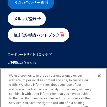
お問い合わせ一覧
メルマガ登録
臨床化学検査ハンドブック
コーポレートサイトはこちら
ご利用にあたって
プライバシーポリシー
We use cookies to improve your experience on our
website, to personalize content and ads, to analyze our
traffic. We share information about your use of our
東洋紡 バイオ事業総括部
website with advertising and analytics partners, who may
combine it with other information that you have provided
to them or that they have collected from your use of their
本社：大阪府大阪市北区梅田一丁目13番1号 大阪梅田ツインタワ
services. You have the right to opt-out of our sharing
ーズ・サウス