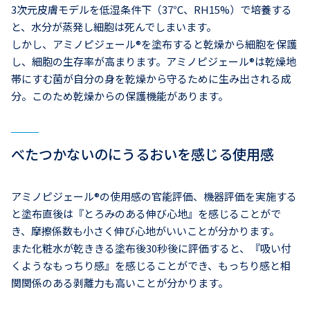
3次元皮膚モデルを低湿条件下（37℃、RH15%）で培養する
と、水分が蒸発し細胞は死んでしまいます。
しかし、アミノピジェール®を塗布すると乾燥から細胞を保護
し、細胞の生存率が高まります。アミノピジェール®は乾燥地
帯にすむ菌が自分の身を乾燥から守るために生み出される成
分。このため乾燥からの保護機能があります。
べたつかないのにうるおいを感じる使用感
アミノピジェール®の使用感の官能評価、機器評価を実施する
と塗布直後は『とろみのある伸び心地』を感じることがで
き、摩擦係数も小さく伸び心地がいいことが分かります。
また化粧水が乾ききる塗布後30秒後に評価すると、『吸い付
くようなもっちり感』を感じることができ、もっちり感と相
関関係のある剥離力も高いことが分かります。