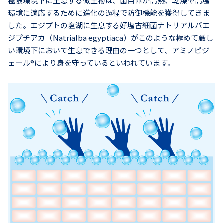
極限環境下に生息する微生物は、菌自体が高熱、乾燥や高塩
環境に適応するために進化の過程で防御機能を獲得してきま
した。エジプトの塩湖に生息する好塩古細菌ナトリアルバエ
ジプチアカ（Natrialba egyptiaca）がこのような極めて厳し
い環境下において生息できる理由の一つとして、アミノピジ
ェール®により身を守っているといわれています。