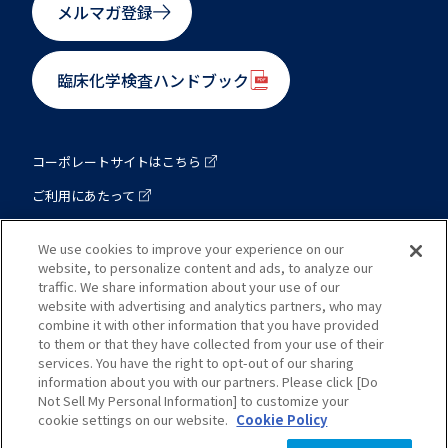
メルマガ登録
臨床化学検査ハンドブック
コーポレートサイトはこちら
ご利用にあたって
プライバシーポリシー
We use cookies to improve your experience on our
website, to personalize content and ads, to analyze our
traffic. We share information about your use of our
東洋紡 バイオ事業総括部
website with advertising and analytics partners, who may
combine it with other information that you have provided
to them or that they have collected from your use of their
本社：大阪府大阪市北区梅田一丁目13番1号 大阪梅田ツインタワ
services. You have the right to opt-out of our sharing
ーズ・サウス
information about you with our partners. Please click [Do
Not Sell My Personal Information] to customize your
cookie settings on our website.
Cookie Policy
Copyright © TOYOBO CO., LTD. All rights reserved.