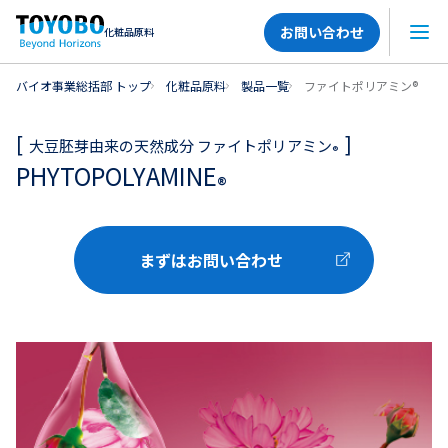
お問い合わせ
化粧品原料
メニ
バイオ事業総括部 トップ
化粧品原料
製品一覧
ファイトポリアミン®
大豆胚芽由来の天然成分 ファイトポリアミン
®
PHYTOPOLYAMINE
®
まずはお問い合わせ