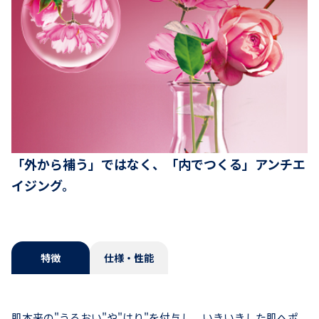
「外から補う」ではなく、「内でつくる」アンチエ
イジング。
特徴
仕様・性能
肌本来の"うるおい"や"はり"を付与し、いきいきした肌へポ