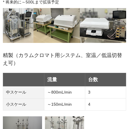
将来的に～500Lまで拡張予定
精製（カラムクロマト用システム、室温／低温切替
え可）
流量
台数
中スケール
～800mL/min
3
小スケール
～150mL/min
4