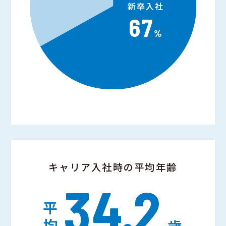
新卒入社
67
%
キャリア入社時の平均年齢
34
.
2
平
均