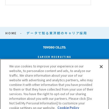
HOME
データで知る東洋紡のキャリア採用
CAREER RECRUITING
INFORMATION
We use cookies to improve your experience on our
website, to personalize content and ads, to analyze our
traffic. We share information about your use of our
サポート・お問い合わせ
サイトマップ
website with advertising and analytics partners, who may
combine it with other information that you have provided
ご利用にあたって
プライバシーポリシー
to them or that they have collected from your use of their
services. You have the right to opt-out of our sharing
information about you with our partners. Please click [Do
Not Sell My Personal Information] to customize your
© TOYOBO CO., LTD. All rights reserved.
cookie settings on our website.
Cookie Policy