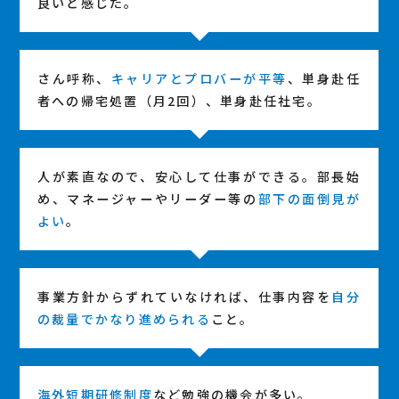
良いと感じた。
さん呼称、
キャリアとプロバーが平等
、単身赴任
者への帰宅処置（月2回）、単身赴任社宅。
人が素直なので、安心して仕事ができる。部長始
め、マネージャーやリーダー等の
部下の面倒見が
よい
。
事業方針からずれていなければ、仕事内容を
自分
の裁量でかなり進められる
こと。
海外短期研修制度
など勉強の機会が多い。