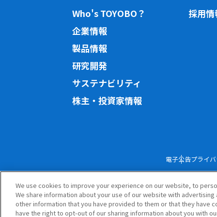
Who's TOYOBO？
採用情
企業情報
製品情報
研究開発
サステナビリティ
株主・投資家情報
電子公告
プライバ
We use cookies to improve your experience on our website, to persona
We share information about your use of our website with advertising 
other information that you have provided to them or that they have co
have the right to opt-out of our sharing information about you with ou