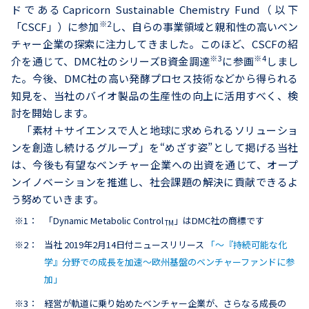
ドであるCapricorn Sustainable Chemistry Fund（以下
※2
「CSCF」）に参加
し、自らの事業領域と親和性の高いベン
チャー企業の探索に注力してきました。このほど、CSCFの紹
※3
※4
介を通じて、DMC社のシリーズB資金調達
に参画
しまし
た。今後、DMC社の高い発酵プロセス技術などから得られる
知見を、当社のバイオ製品の生産性の向上に活用すべく、検
討を開始します。
「素材＋サイエンスで人と地球に求められるソリューショ
ンを創造し続けるグループ」を“めざす姿”として掲げる当社
は、今後も有望なベンチャー企業への出資を通じて、オープ
ンイノベーションを推進し、社会課題の解決に貢献できるよ
う努めていきます。
※1：
「Dynamic Metabolic Control
」はDMC社の商標です
TM
※2：
当社 2019年2月14日付ニュースリリース
「～『持続可能な化
学』分野での成長を加速～欧州基盤のベンチャーファンドに参
加」
※3：
経営が軌道に乗り始めたベンチャー企業が、さらなる成長の