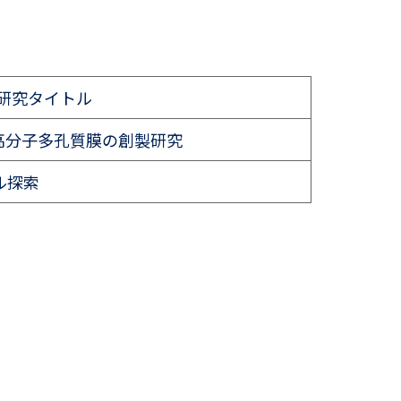
研究タイトル
高分子多孔質膜の創製研究
ル探索