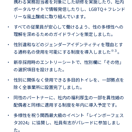
携わる実務担当者を対象にした研修を実施したり、社内
ポータルサイトで情報発信したりし、LGBTQ＋フレンド
リーな風土醸成に取り組んでいます。
・
すべての従業員が安心して働けるよう、性の多様性への
理解を深めるためのガイドラインを策定しました。
・
性別違和などのジェンダーアイデンティティを理由とす
※３
る通称名の使用を可能にする制度を導入しました
。
・
新卒採用時のエントリーシートで、性別欄に「その他」
の選択項目を設けました。
・
性別に関係なく使用できる多目的トイレを、一部拠点を
除く全事業所に設置完了しました。
・
同性のパートナーに、社内の福利厚生の一部を異性婚の
配偶者と同様に適用する制度を年内に導入予定です。
・
多様性を祝う関西最大級のイベント「レインボーフェス
タ2024」に協賛し、社員有志がパレードに参加しまし
た。