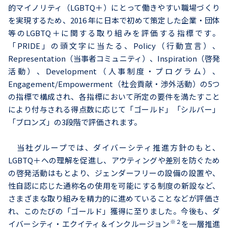
的マイノリティ（LGBTQ＋）にとって働きやすい職場づくり
を実現するため、2016 年に日本で初めて策定した企業・団体
等のLGBTQ＋に関する取り組みを評価する指標です。
「PRIDE」の頭文字に当たる、Policy（行動宣言）、
Representation（当事者コミュニティ）、Inspiration（啓発
活動）、Development（人事制度・プログラム）、
Engagement/Empowerment（社会貢献・渉外活動）の5つ
の指標で構成され、各指標において所定の要件を満たすこと
により付与される得点数に応じて「ゴールド」「シルバー」
「ブロンズ」の3段階で評価されます。
当社グループでは、ダイバーシティ推進方針のもと、
LGBTQ＋への理解を促進し、アウティングや差別を防ぐため
の啓発活動はもとより、ジェンダーフリーの設備の設置や、
性自認に応じた通称名の使用を可能にする制度の新設など、
さまざまな取り組みを精力的に進めていることなどが評価さ
れ、このたびの「ゴールド」獲得に至りました。今後も、ダ
※２
イバーシティ・エクイティ＆インクルージョン
を一層推進