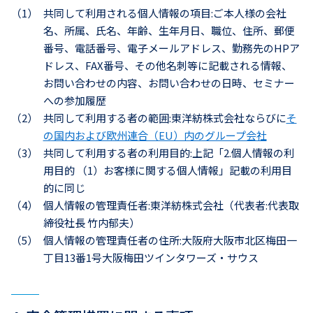
（1）
共同して利用される個人情報の項目:ご本人様の会社
名、所属、氏名、年齢、生年月日、職位、住所、郵便
番号、電話番号、電子メールアドレス、勤務先のHPア
ドレス、FAX番号、その他名刺等に記載される情報、
お問い合わせの内容、お問い合わせの日時、セミナー
への参加履歴
（2）
共同して利用する者の範囲:東洋紡株式会社ならびに
そ
の国内および欧州連合（EU）内のグループ会社
（3）
共同して利用する者の利用目的:上記「2.個人情報の利
用目的 （1）お客様に関する個人情報」記載の利用目
的に同じ
（4）
個人情報の管理責任者:東洋紡株式会社（代表者:代表取
締役社長 竹内郁夫）
（5）
個人情報の管理責任者の住所:大阪府大阪市北区梅田一
丁目13番1号大阪梅田ツインタワーズ・サウス