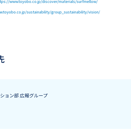
tps://www.toyobo.co.jp/discover/materials/surfmellow/
.toyobo.co.jp/sustainability/group_sustainability/vision/
先
ション部 広報グループ