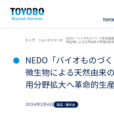
TOY
NEDO「バイオものづくり革命推
トップ
ニュースリリース
微生物による天然由来の界面活性剤「
NEDO「バイオものづ
微生物による天然由来
用分野拡大へ革命的生
2024年2月6日
製品・展示会