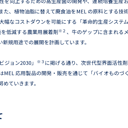
性を向上するための高生産菌の開発や、連続培養生産
また、植物油脂に替えて廃食油をMEL の原料とする技
大幅なコストダウンを可能にする「革命的生産システ
※２
用量を低減する農業用展着剤
、牛のゲップに含まれる
い新規用途での展開を計画しています。
※３
ジョン2030」
に掲げる通り、次世代型界面活性剤
はMEL 応用製品の開発・販売を通じて「バイオものづ
努めていきます。
て